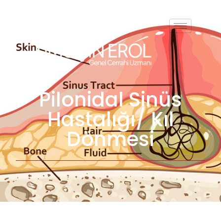
Pilonidal Sinüs
Hastalığı/ Kıl
Dönmesi