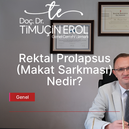
Rektal Prolapsus
(Makat Sarkması)
Nedir?
Genel