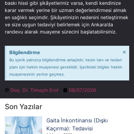
baskı hissi gibi şikâyetleriniz varsa, kendi kendinize
karar vermek yerine bir uzman değerlendirmesi almak
en sağlıklı seçimdir. Şikâyetinizin nedenini netleştirmek
ve size uygun tedaviyi belirlemek için Ankara’da
randevu alarak muayene sürecini başlatabilirsiniz.
×
Bilgilendirme
Bu içerik yalnızca bilgilendirme amaçlıdır; kesin tanı ve tedavi
planı için hekim muayenesi gereklidir. İçerikteki bilgiler hekim
muayenesinin yerine geçmez.
Doç. Dr. Timuçin Erol
08/07/2026
Son Yazılar
Gaita İnkontinansı (Dışkı
Kaçırma): Tedavisi