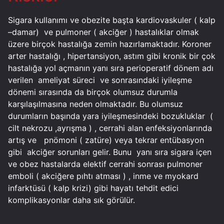
Sigara kullanımı ve obezite başta kardiovaskuler ( kalp
–damar)
ve pulmoner ( akciğer ) hastalıklar olmak
üzere birçok hastalığa zemin hazırlamaktadır. Koroner
arter hastalığı , hipertansiyon, astım gibi kronik bir çok
hastalığa yol açmanın yanı sıra perioperatif dönem adı
verilen
ameliyat süreci
ve sonrasındaki iyileşme
dönemi sırasında da birçok olumsuz durumla
karşılaşılmasına neden olmaktadır. Bu olumsuz
durumların başında yara iyileşmesindeki bozukluklar
(
cilt nekrozu ,ayrışma ) , cerrahi alan enfeksiyonlarında
artış ve
pnömoni ( zatüre) veya tekrar entübasyon
gibi
akciğer sorunları gelir. Bunu
yanı sıra sigara içen
ve obez hastalarda elektif cerrahi sonrası pulmoner
emboli ( akciğere pıhtı atması ) , inme ve myokard
infarktüsü ( kalp krizi) gibi hayatı tehdit edici
komplikasyonlar daha sık görülür.